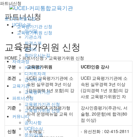
파트너신청
파트너신청
로그인
|
회원가입
UCEI소개
교육평가기관 신청
인사말
교육평가위원 신청
기관소개
자격소개
교육평가위원 신청
조직도
찾아오시는길
HOME > 파트너신청 >
교육평가위원 신청
자격과정
구분
교육평가위원
UCEI인증 강사
커피자격
디저트자격
조건
UCEI 교육평가기관에 소
UCEI 교육평가기관에 소
강사자격
속된 실무경력 3년 이상
속된 실무경력 3년 이상
교육기관
(강의경력 1년 포함)의 강
(강의경력 1년 포함)의 강
교육평가기관
사
사로 교육평가위원인 자
파트너신청
교육평가기관 신청
기준
UCEI&KCA 과정평가형
강사인증평가(주관식, 서
교육평가위원 신청
자격 운영메뉴얼 교육 이
술형, 20문항)에 합격(80
커뮤니티
수
점 이상)
공지사항
UCEI소식
신청
- e-메일 :
- 유선전화 : 02-415-2811
문의/답변