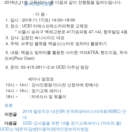
2018년 11월 교육세미나를 다음과 같이 진행함을 알려드립니다.
강사전용자료실
- 다 음 -
1. 일시 : 2018.11.17(토) 14:00~18:00
2. 장소 : UCEI 리에스프레소커피학원 교육장
* 서울시 송파구 백제고분로 417(송파동 47-14), 향우빌딩 4층
3. 강사: 김창진 써니사이드 대표
4. 주제: 브루잉 플렛폼 엑셀소(스마트 빔히터) 활용하기
5. 내용: 엑셀소 빔히터를 활용한 사이폰 커피&TEA, 핸드드립, 푸어
오버(Pour Over)
6. 문의: 02-415-2811~2 or UCEI 이주상 팀장
세미나 일정표
13시 ~ 14시 : 강사인증평가(사전 신청자에 한해서)
14시 ~ 18시 : 정기교육 세미나
18시 ~ : 저녁식사 및 뒷풀이
목록
2018 엘로치오‧대진SR 전국학생바리스타대회(KSBC) 안
이전글
내
다음글
UCEI 강사들을 위한 12월 정기교육세미나 (커피와 물)
UCEI소개
|
문의/답변
|
이용약관
|
개인정보처리방침