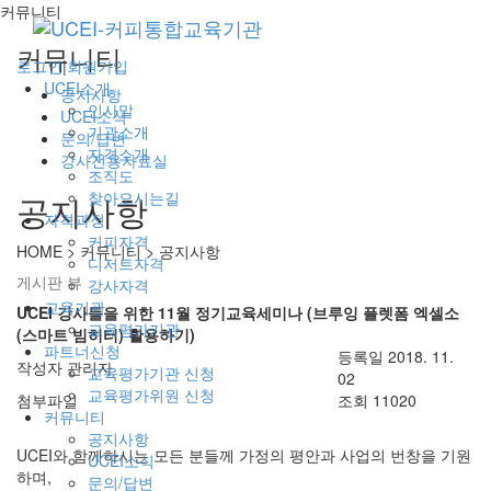
커뮤니티
커뮤니티
로그인
|
회원가입
UCEI소개
공지사항
인사말
UCEI소식
기관소개
문의/답변
자격소개
강사전용자료실
조직도
찾아오시는길
공지사항
자격과정
커피자격
HOME > 커뮤니티 >
공지사항
디저트자격
게시판 뷰
강사자격
교육기관
UCEI 강사들을 위한 11월 정기교육세미나 (브루잉 플렛폼 엑셀소
교육평가기관
(스마트 빔히터) 활용하기)
파트너신청
등록일
2018. 11.
작성자
관리자
교육평가기관 신청
02
교육평가위원 신청
첨부파일
조회
11020
커뮤니티
공지사항
UCEI와 함께하시는 모든 분들께 가정의 평안과 사업의 번창을 기원
UCEI소식
하며,
문의/답변